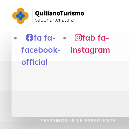
EMOZIONARSI
fa fa-
fab fa-
VAI
facebook-
instagram
official
OLTRE...
LEGGI
TUTTO
TESTIMONIA LE ESPERIENZE