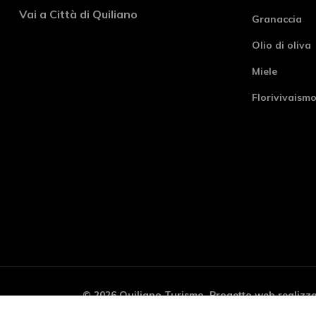
Vai a Città di Quiliano
Granaccia
Olio di oliva
Miele
Florivivaism
© 2026 Quiliano Turismo. Progetto web realizz