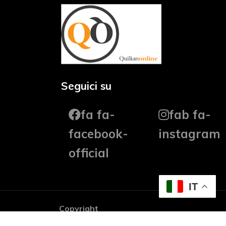
Seguici su
fa fa-
fab fa-
facebook-
instagram
official
IT
Copyright