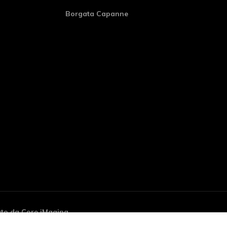
Borgata Capanne
o
ato da
Core iMaging