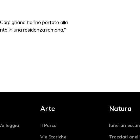
n Carpignana hanno portato alla
mento in una residenza romana."
Arte
Natura
Valleggia
Il Parco
Itinerari escur
Vie Storiche
Tracciati anell