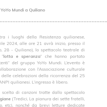
i YoYo Mundi a Quiliano
________________________________________
tra i luoghi della Resistenza quilianese,
le 2024, alle ore 21 avrà inizio, presso il
 28 - Quiliano), lo spettacolo teatrale di
 “
lotta e speranza
” che hanno portato
tenti” del gruppo YoYo Mundi. L’evento è
laborazione con l’Associazione culturale
o delle celebrazioni della ricorrenza del 25
ANPI quilianesi. L’ingresso è libero.
scelta di canzoni tratte dallo spettacolo
igiane
(Tredici, La pianura dei sette fratelli,
ao, etc), nonché da brevi letture dedicate