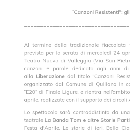
“
Canzoni Resistenti”: gl
_________________________________
Al termine della tradizionale fiaccolata 
prevista per la serata di mercoledì 24 apri
Teatro Nuovo di Valleggia (Via San Pietro,
canzoni e parole dedicato agli anni di
alla
Liberazione
dal titolo “Canzoni Resis
organizzato dal Comune di Quiliano in col
“E20” di Finale Ligure, e rientra nell’ambit
aprile, realizzate con il supporto dei circoli 
Lo spettacolo sarà contraddistinto da una 
teatrale
La Banda
Tom e altre Storie Part
Festa d'Aprile, Le storie di ieri, Bella Ci