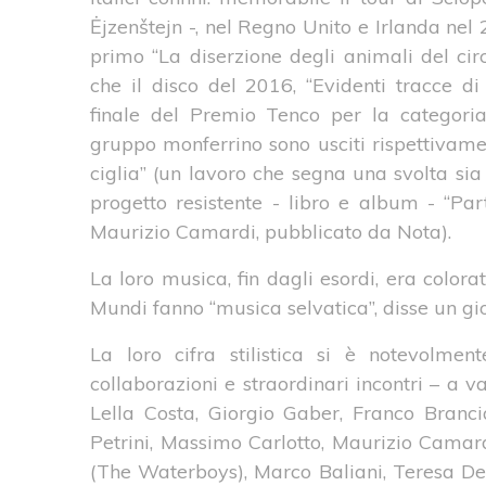
Ėjzenštejn -, nel Regno Unito e Irlanda nel 
primo “La diserzione degli animali del circ
che il disco del 2016, “Evidenti tracce di 
finale del Premio Tenco per la categoria
gruppo monferrino sono usciti rispettivamen
ciglia” (un lavoro che segna una svolta sia n
progetto resistente - libro e album - “Pa
Maurizio Camardi, pubblicato da Nota).
La loro musica, fin dagli esordi, era color
Mundi fanno “musica selvatica”, disse un gio
La loro cifra stilistica si è notevolme
collaborazioni e straordinari incontri – a var
Lella Costa, Giorgio Gaber, Franco Branc
Petrini, Massimo Carlotto, Maurizio Camar
(The Waterboys), Marco Baliani, Teresa De 