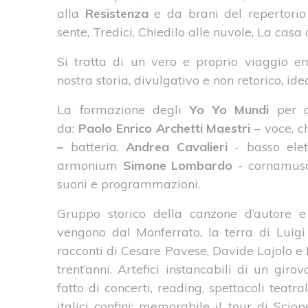
alla
Resistenza
e da brani del repertorio
sente, Tredici, Chiedilo alle nuvole, La casa 
Si tratta di un vero e proprio viaggio e
nostra storia, divulgativo e non retorico, idea
La formazione degli
Yo Yo Mundi
per 
da:
Paolo Enrico Archetti Maestri
– voce, c
–
batteria,
Andrea Cavalieri
- basso ele
armonium
Simone Lombardo
- cornamusa
suoni e programmazioni.
Gruppo storico della canzone d’autore e 
vengono dal Monferrato, la terra di Luigi
racconti di Cesare Pavese, Davide Lajolo e B
trent’anni. Artefici instancabili di un gir
fatto di concerti, reading, spettacoli teatra
italici confini: memorabile il tour di Sciop