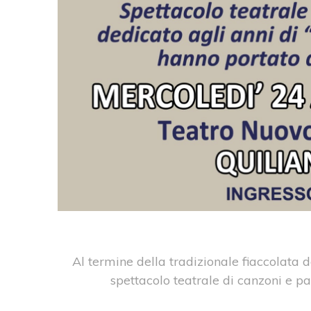
Al termine della tradizionale fiaccolata d
spettacolo teatrale di canzoni e p