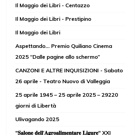
Il Maggio dei Libri - Centazzo
Il Maggio dei Libri - Prestipino
Il Maggio dei Libri
Aspettando… Premio Quiliano Cinema
2025 “Dalle pagine allo schermo”
CANZONI E ALTRE INQUISIZIONI - Sabato
26 aprile - Teatro Nuovo di Valleggia
25 aprile 1945 – 25 aprile 2025 – 29220
giorni di Libertà
Ulivagando 2025
"𝐒𝐚𝐥𝐨𝐧𝐞 𝐝𝐞𝐥𝐥’𝐀𝐠𝐫𝐨𝐚𝐥𝐢𝐦𝐞𝐧𝐭𝐚𝐫𝐞 𝐋𝐢𝐠𝐮𝐫𝐞" XXI