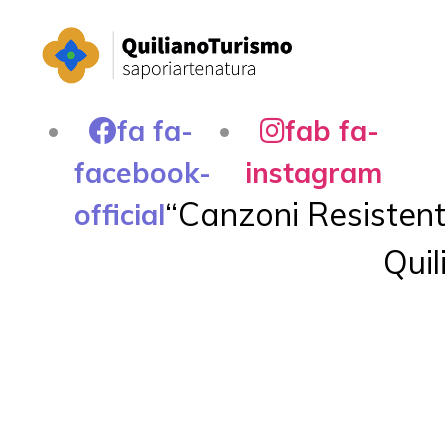
fa fa-
fab fa-
facebook-
instagram
“Canzoni Resistenti
official
Quil