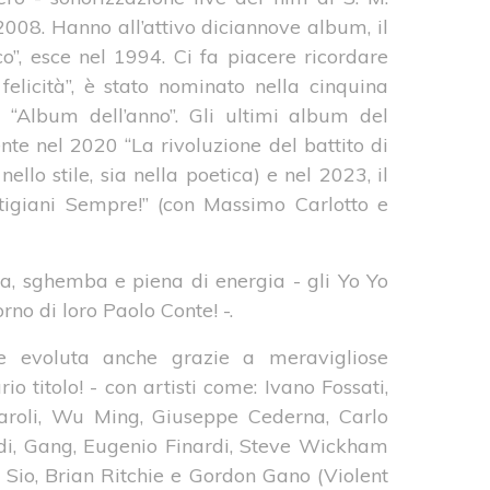
2008. Hanno all’attivo diciannove album, il
o”, esce nel 1994. Ci fa piacere ricordare
felicità”, è stato nominato nella cinquina
 “Album dell’anno”. Gli ultimi album del
te nel 2020 “La rivoluzione del battito di
ello stile, sia nella poetica) e nel 2023, il
rtigiani Sempre!” (con Massimo Carlotto e
ata, sghemba e piena di energia - gli Yo Yo
rno di loro Paolo Conte! -.
nte evoluta anche grazie a meravigliose
io titolo! - con artisti come: Ivano Fossati,
iaroli, Wu Ming, Giuseppe Cederna, Carlo
di, Gang, Eugenio Finardi, Steve Wickham
Sio, Brian Ritchie e Gordon Gano (Violent