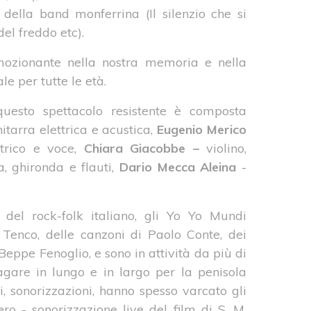
 della band monferrina (Il silenzio che si
del freddo etc).
mozionante nella nostra memoria e nella
le per tutte le età.
questo spettacolo resistente è composta
hitarra elettrica e acustica,
Eugenio Merico
ttrico e voce,
Chiara Giacobbe –
violino,
, ghironda e flauti,
Dario Mecca Aleina
-
del rock-folk italiano, gli Yo Yo Mundi
 Tenco, delle canzoni di Paolo Conte, dei
eppe Fenoglio, e sono in attività da più di
ovagare in lungo e in largo per la penisola
li, sonorizzazioni, hanno spesso varcato gli
ero - sonorizzazione live del film di S. M.