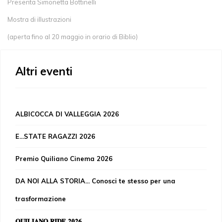
Presenta Simonetta Bottinelli
Mostra di illustrazioni
(aperta fino al 20 maggio in orario di Biblio)
Altri eventi
ALBICOCCA DI VALLEGGIA 2026
E...STATE RAGAZZI 2026
Premio Quiliano Cinema 2026
DA NOI ALLA STORIA... Conosci te stesso per una
trasformazione
𝐐𝐔𝐈𝐋𝐈𝐀𝐍𝐎 𝐑𝐈𝐃𝐄 𝟐𝟎𝟐𝟔