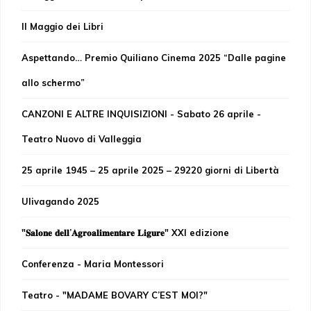
Il Maggio dei Libri
Aspettando… Premio Quiliano Cinema 2025 “Dalle pagine
allo schermo”
CANZONI E ALTRE INQUISIZIONI - Sabato 26 aprile -
Teatro Nuovo di Valleggia
25 aprile 1945 – 25 aprile 2025 – 29220 giorni di Libertà
Ulivagando 2025
"𝐒𝐚𝐥𝐨𝐧𝐞 𝐝𝐞𝐥𝐥’𝐀𝐠𝐫𝐨𝐚𝐥𝐢𝐦𝐞𝐧𝐭𝐚𝐫𝐞 𝐋𝐢𝐠𝐮𝐫𝐞" XXI edizione
Conferenza - Maria Montessori
Teatro - "MADAME BOVARY C’EST MOI?"