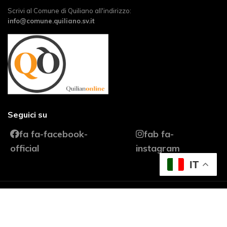
Scrivi al Comune di Quiliano all'indirizzo:
info@comune.quiliano.sv.it
Seguici su
fa fa-facebook-
fab fa-
official
instagram
IT
© 2026 Quiliano Turismo. Progetto web realizzato da
Core
iMaging
Copyright