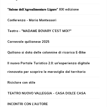
"𝐒𝐚𝐥𝐨𝐧𝐞 𝐝𝐞𝐥𝐥’𝐀𝐠𝐫𝐨𝐚𝐥𝐢𝐦𝐞𝐧𝐭𝐚𝐫𝐞 𝐋𝐢𝐠𝐮𝐫𝐞" XXI edizione
Conferenza - Maria Montessori
Teatro - "MADAME BOVARY C’EST MOI?"
Carnevale quilianese 2025
Quiliano si dota delle colonnine di ricarica E-Bike
Il nuovo Portale Turistico 2.0: un'esperienza digitale
rinnovata per scoprire le meraviglie del territorio
Riciclare con stile
TEATRO NUOVO VALLEGGIA - CASA DOLCE CASA
INCONTRI CON L'AUTORE