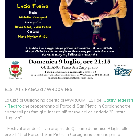
E...STATE RAGAZZI / WROOM FEST
La Città di Quiliano ha aderito al @WROOM FEST dei
Cattivi Maestri
- Teatro
che proporranno al Parco di San Pietro in Carpignano tre
spettacoli per famiglie, inseriti all'interno del calendario "E…state
Ragazzi".
Il Festival prenderà il via proprio da Quiliano domenica 9 luglio alle
ore 21.15 al Parco di San Pietro in Carpignano con una prima