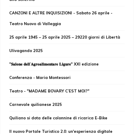
CANZONI E ALTRE INQUISIZIONI - Sabato 26 aprile -
Teatro Nuovo di Valleggia
25 aprile 1945 – 25 aprile 2025 – 29220 giorni di Libertà
Ulivagando 2025
"𝐒𝐚𝐥𝐨𝐧𝐞 𝐝𝐞𝐥𝐥’𝐀𝐠𝐫𝐨𝐚𝐥𝐢𝐦𝐞𝐧𝐭𝐚𝐫𝐞 𝐋𝐢𝐠𝐮𝐫𝐞" XXI edizione
Conferenza - Maria Montessori
Teatro - "MADAME BOVARY C’EST MOI?"
Carnevale quilianese 2025
Quiliano si dota delle colonnine di ricarica E-Bike
Il nuovo Portale Turistico 2.0: un'esperienza digitale