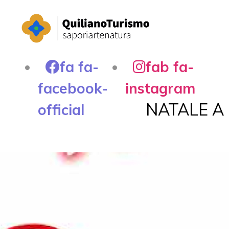
fa fa-
fab fa-
facebook-
instagram
NATALE A
official