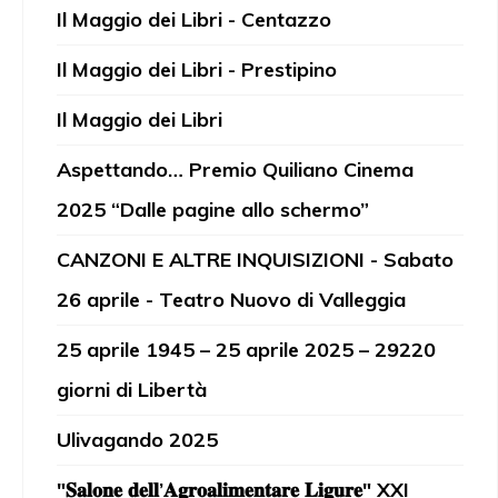
Il Maggio dei Libri - Centazzo
Il Maggio dei Libri - Prestipino
Il Maggio dei Libri
Aspettando… Premio Quiliano Cinema
2025 “Dalle pagine allo schermo”
CANZONI E ALTRE INQUISIZIONI - Sabato
26 aprile - Teatro Nuovo di Valleggia
25 aprile 1945 – 25 aprile 2025 – 29220
giorni di Libertà
Ulivagando 2025
"𝐒𝐚𝐥𝐨𝐧𝐞 𝐝𝐞𝐥𝐥’𝐀𝐠𝐫𝐨𝐚𝐥𝐢𝐦𝐞𝐧𝐭𝐚𝐫𝐞 𝐋𝐢𝐠𝐮𝐫𝐞" XXI