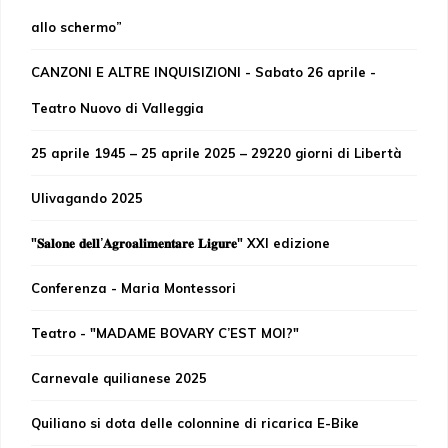
allo schermo”
CANZONI E ALTRE INQUISIZIONI - Sabato 26 aprile -
Teatro Nuovo di Valleggia
25 aprile 1945 – 25 aprile 2025 – 29220 giorni di Libertà
Ulivagando 2025
"𝐒𝐚𝐥𝐨𝐧𝐞 𝐝𝐞𝐥𝐥’𝐀𝐠𝐫𝐨𝐚𝐥𝐢𝐦𝐞𝐧𝐭𝐚𝐫𝐞 𝐋𝐢𝐠𝐮𝐫𝐞" XXI edizione
Conferenza - Maria Montessori
Teatro - "MADAME BOVARY C’EST MOI?"
Carnevale quilianese 2025
Quiliano si dota delle colonnine di ricarica E-Bike