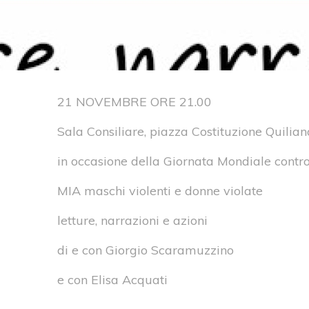
21 NOVEMBRE ORE 21.00
Sala Consiliare, piazza Costituzione Quilian
in occasione della Giornata Mondiale contro
MIA maschi violenti e donne violate
letture, narrazioni e azioni
di e con Giorgio Scaramuzzino
e con Elisa Acquati