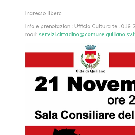
Ingresso libero
Info e prenotazioni: Ufficio Cultura tel. 019
mail:
servizi.cittadino@comune.quiliano.sv.i