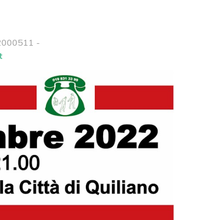
 2000511 -
t