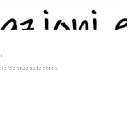
o
 la violenza sulle donne