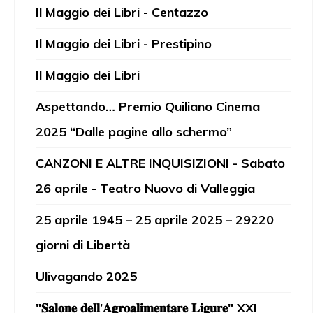
Il Maggio dei Libri - Centazzo
Il Maggio dei Libri - Prestipino
Il Maggio dei Libri
Aspettando… Premio Quiliano Cinema
2025 “Dalle pagine allo schermo”
CANZONI E ALTRE INQUISIZIONI - Sabato
26 aprile - Teatro Nuovo di Valleggia
25 aprile 1945 – 25 aprile 2025 – 29220
giorni di Libertà
Ulivagando 2025
"𝐒𝐚𝐥𝐨𝐧𝐞 𝐝𝐞𝐥𝐥’𝐀𝐠𝐫𝐨𝐚𝐥𝐢𝐦𝐞𝐧𝐭𝐚𝐫𝐞 𝐋𝐢𝐠𝐮𝐫𝐞" XXI