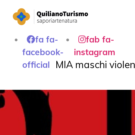
fa fa-
fab fa-
facebook-
instagram
MIA maschi violen
official