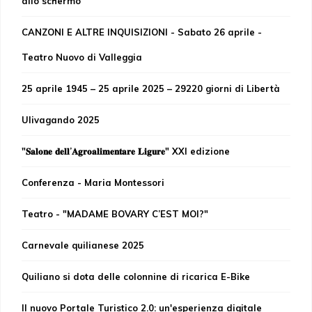
allo schermo”
CANZONI E ALTRE INQUISIZIONI - Sabato 26 aprile -
Teatro Nuovo di Valleggia
25 aprile 1945 – 25 aprile 2025 – 29220 giorni di Libertà
Ulivagando 2025
"𝐒𝐚𝐥𝐨𝐧𝐞 𝐝𝐞𝐥𝐥’𝐀𝐠𝐫𝐨𝐚𝐥𝐢𝐦𝐞𝐧𝐭𝐚𝐫𝐞 𝐋𝐢𝐠𝐮𝐫𝐞" XXI edizione
Conferenza - Maria Montessori
Teatro - "MADAME BOVARY C’EST MOI?"
Carnevale quilianese 2025
Quiliano si dota delle colonnine di ricarica E-Bike
Il nuovo Portale Turistico 2.0: un'esperienza digitale