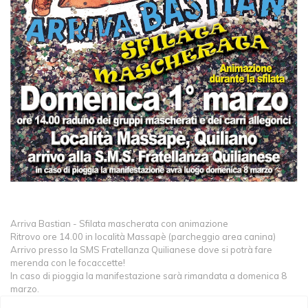
Arriva Bastian - Sfilata mascherata con animazione
Ritrovo ore 14.00 in località Massapè (parcheggio area canina)
Arrivo presso la SMS Fratellanza Quilianese dove si potrà fare
merenda con le focaccette!
In caso di pioggia la manifestazione sarà rimandata a domenica 8
marzo.