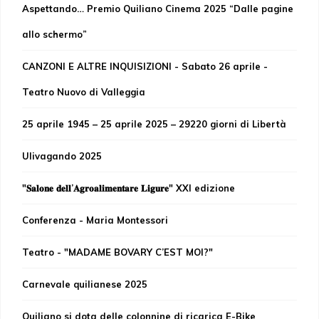
Aspettando… Premio Quiliano Cinema 2025 “Dalle pagine
allo schermo”
CANZONI E ALTRE INQUISIZIONI - Sabato 26 aprile -
Teatro Nuovo di Valleggia
25 aprile 1945 – 25 aprile 2025 – 29220 giorni di Libertà
Ulivagando 2025
"𝐒𝐚𝐥𝐨𝐧𝐞 𝐝𝐞𝐥𝐥’𝐀𝐠𝐫𝐨𝐚𝐥𝐢𝐦𝐞𝐧𝐭𝐚𝐫𝐞 𝐋𝐢𝐠𝐮𝐫𝐞" XXI edizione
Conferenza - Maria Montessori
Teatro - "MADAME BOVARY C’EST MOI?"
Carnevale quilianese 2025
Quiliano si dota delle colonnine di ricarica E-Bike