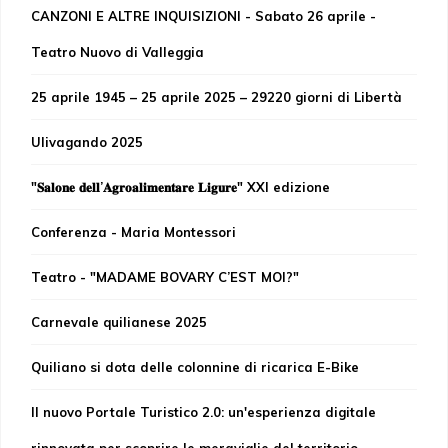
CANZONI E ALTRE INQUISIZIONI - Sabato 26 aprile -
Teatro Nuovo di Valleggia
25 aprile 1945 – 25 aprile 2025 – 29220 giorni di Libertà
Ulivagando 2025
"𝐒𝐚𝐥𝐨𝐧𝐞 𝐝𝐞𝐥𝐥’𝐀𝐠𝐫𝐨𝐚𝐥𝐢𝐦𝐞𝐧𝐭𝐚𝐫𝐞 𝐋𝐢𝐠𝐮𝐫𝐞" XXI edizione
Conferenza - Maria Montessori
Teatro - "MADAME BOVARY C’EST MOI?"
Carnevale quilianese 2025
Quiliano si dota delle colonnine di ricarica E-Bike
Il nuovo Portale Turistico 2.0: un'esperienza digitale