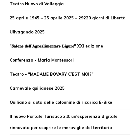
Teatro Nuovo di Valleggia
25 aprile 1945 – 25 aprile 2025 – 29220 giorni di Libertà
Ulivagando 2025
"𝐒𝐚𝐥𝐨𝐧𝐞 𝐝𝐞𝐥𝐥’𝐀𝐠𝐫𝐨𝐚𝐥𝐢𝐦𝐞𝐧𝐭𝐚𝐫𝐞 𝐋𝐢𝐠𝐮𝐫𝐞" XXI edizione
Conferenza - Maria Montessori
Teatro - "MADAME BOVARY C’EST MOI?"
Carnevale quilianese 2025
Quiliano si dota delle colonnine di ricarica E-Bike
Il nuovo Portale Turistico 2.0: un'esperienza digitale
rinnovata per scoprire le meraviglie del territorio