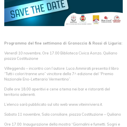
Programma del fine settimana di Granaccia & Rossi di Liguria:
Venerdì 10 novembre,
Ore 17.00 Biblioteca Civica Aonzo, Quiliano
piazza Costituzione
Villeggendo – incontro con l’autore: Luca Ammirati presenta il libro
“Tutti i colori tranne uno” vincitore della 7^ edizione del “Premio
Nazionale Eno-Letterario Vermentino”.
Dalle ore 18.00 aperitivi e cene a tema nei bar e ristoranti del
territorio aderenti.
L’elenco sarà pubblicato sul sito web www.viteinriviera.it.
Sabato 11 novembre,
Sala consiliare, piazza Costituzione – Quiliano
Ore 17.00: Inaugurazione della mostra “Giornalini e fumetti. Sogni e