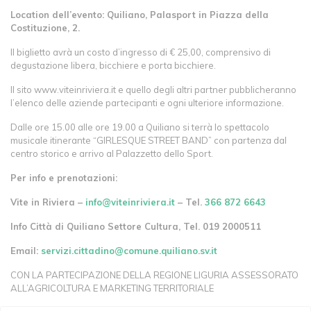
Location dell’evento: Quiliano, Palasport in Piazza della
Costituzione, 2.
Il biglietto avrà un costo d’ingresso di € 25,00, comprensivo di
degustazione libera, bicchiere e porta bicchiere.
Il sito www.viteinriviera.it e quello degli altri partner pubblicheranno
l’elenco delle aziende partecipanti e ogni ulteriore informazione.
Dalle ore 15.00 alle ore 19.00 a Quiliano si terrà lo spettacolo
musicale itinerante “GIRLESQUE STREET BAND” con partenza dal
centro storico e arrivo al Palazzetto dello Sport.
Per info e prenotazioni:
Vite in Riviera –
info@viteinriviera.it
– Tel.
366 872 6643
Info Città di Quiliano Settore Cultura, Tel. 019 2000511
Email:
servizi.cittadino@comune.quiliano.sv.it
CON LA PARTECIPAZIONE DELLA REGIONE LIGURIA ASSESSORATO
ALL’AGRICOLTURA E MARKETING TERRITORIALE