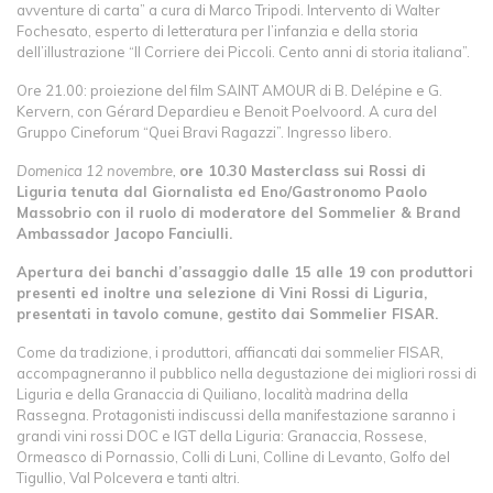
avventure di carta” a cura di Marco Tripodi. Intervento di Walter
Fochesato, esperto di letteratura per l’infanzia e della storia
dell’illustrazione “Il Corriere dei Piccoli. Cento anni di storia italiana”.
Ore 21.00: proiezione del film SAINT AMOUR di B. Delépine e G.
Kervern, con Gérard Depardieu e Benoit Poelvoord. A cura del
Gruppo Cineforum “Quei Bravi Ragazzi”. Ingresso libero.
Domenica 12 novembre,
ore 10.30 Masterclass sui Rossi di
Liguria tenuta dal Giornalista ed Eno/Gastronomo Paolo
Massobrio con il ruolo di moderatore del Sommelier & Brand
Ambassador Jacopo Fanciulli.
Apertura dei banchi d’assaggio dalle 15 alle 19 con produttori
presenti ed inoltre una selezione di Vini Rossi di Liguria,
presentati in tavolo comune, gestito dai Sommelier FISAR.
Come da tradizione, i produttori, affiancati dai sommelier FISAR,
accompagneranno il pubblico nella degustazione dei migliori rossi di
Liguria e della Granaccia di Quiliano, località madrina della
Rassegna. Protagonisti indiscussi della manifestazione saranno i
grandi vini rossi DOC e IGT della Liguria: Granaccia, Rossese,
Ormeasco di Pornassio, Colli di Luni, Colline di Levanto, Golfo del
Tigullio, Val Polcevera e tanti altri.