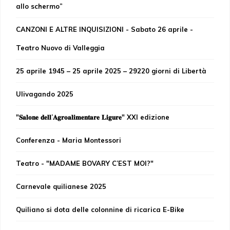
allo schermo”
CANZONI E ALTRE INQUISIZIONI - Sabato 26 aprile -
Teatro Nuovo di Valleggia
25 aprile 1945 – 25 aprile 2025 – 29220 giorni di Libertà
Ulivagando 2025
"𝐒𝐚𝐥𝐨𝐧𝐞 𝐝𝐞𝐥𝐥’𝐀𝐠𝐫𝐨𝐚𝐥𝐢𝐦𝐞𝐧𝐭𝐚𝐫𝐞 𝐋𝐢𝐠𝐮𝐫𝐞" XXI edizione
Conferenza - Maria Montessori
Teatro - "MADAME BOVARY C’EST MOI?"
Carnevale quilianese 2025
Quiliano si dota delle colonnine di ricarica E-Bike