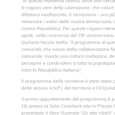
“
In questo momento storico, dove altri cercan
le ragioni vere della Liberazione, che nasce 
dittatura nazifascista, è necessario – ora p
rimarcare i valori della nostra democrazia, de
nostra Repubblica. Per queste ragioni rite
aprile, nella ricorrenza del 79° anniversario
Quiliano Nicola Isetta. “
Il programma di que
comunità, che nasce dalla collaborazione fat
comunale, riveste una natura molteplice, deri
percepire e condividere a tutta la popolazione
nata la Repubblica Italiana
.”
Il programma delle iniziative è stato steso
delle sezioni A:N.P.I. del territorio e l’ICQuili
Il primo appuntamento del programma è pre
18, presso la Sala Consiliare sita in Piazza C
presentato il libro illustrato “Gli otto ribell