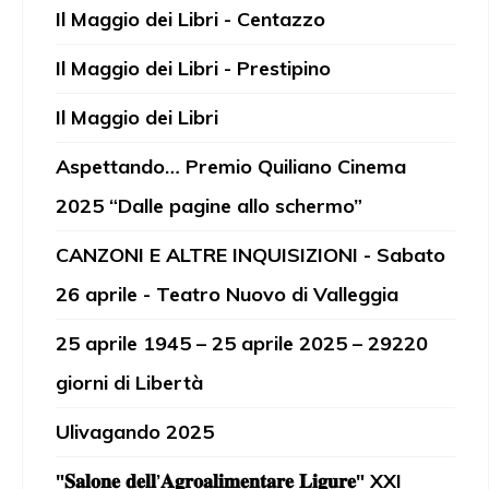
Il Maggio dei Libri - Centazzo
Il Maggio dei Libri - Prestipino
Il Maggio dei Libri
Aspettando… Premio Quiliano Cinema
2025 “Dalle pagine allo schermo”
CANZONI E ALTRE INQUISIZIONI - Sabato
26 aprile - Teatro Nuovo di Valleggia
25 aprile 1945 – 25 aprile 2025 – 29220
giorni di Libertà
Ulivagando 2025
"𝐒𝐚𝐥𝐨𝐧𝐞 𝐝𝐞𝐥𝐥’𝐀𝐠𝐫𝐨𝐚𝐥𝐢𝐦𝐞𝐧𝐭𝐚𝐫𝐞 𝐋𝐢𝐠𝐮𝐫𝐞" XXI