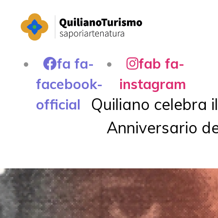
fa fa-
fab fa-
facebook-
instagram
Quiliano celebra il
official
Anniversario de