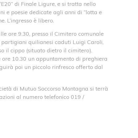
E20” di Finale Ligure, e si tratta nello
ni e poesie dedicate agli anni di “lotta e
. L’ingresso è libero.
lle ore 9.30, presso il Cimitero comunale
artigiani quilianesi caduti Luigi Caroli,
l cippo (situato dietro il cimitero).
lle ore 10.30 un appuntamento di preghiera
eguirà poi un piccolo rinfresco offerto dal
Società di Mutuo Soccorso Montagna si terrà
azioni al numero telefonico 019 /