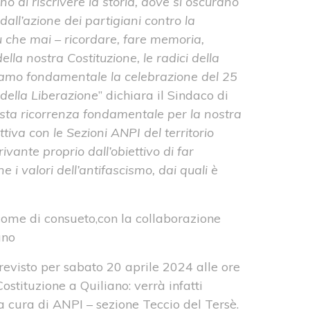
o di riscrivere la storia, dove si oscurano
dall’azione dei partigiani contro la
iù che mai – ricordare, fare memoria,
lla nostra Costituzione, le radici della
niamo fondamentale la celebrazione del 25
 della Liberazione
” dichiara il Sindaco di
sta ricorrenza fondamentale per la nostra
tiva con le Sezioni ANPI del territorio
vante proprio dall’obiettivo di far
 i valori dell’antifascismo, dai quali è
 come di consueto,con la collaborazione
ano
visto per sabato 20 aprile 2024 alle ore
ostituzione a Quiliano: verrà infatti
i” a cura di ANPI – sezione Teccio del Tersè.