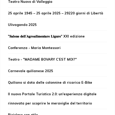
Teatro Nuovo di Valleggia
25 aprile 1945 – 25 aprile 2025 – 29220 giorni di Libertà
Ulivagando 2025
"𝐒𝐚𝐥𝐨𝐧𝐞 𝐝𝐞𝐥𝐥’𝐀𝐠𝐫𝐨𝐚𝐥𝐢𝐦𝐞𝐧𝐭𝐚𝐫𝐞 𝐋𝐢𝐠𝐮𝐫𝐞" XXI edizione
Conferenza - Maria Montessori
Teatro - "MADAME BOVARY C’EST MOI?"
Carnevale quilianese 2025
Quiliano si dota delle colonnine di ricarica E-Bike
Il nuovo Portale Turistico 2.0: un'esperienza digitale
rinnovata per scoprire le meraviglie del territorio
Riciclare con stile