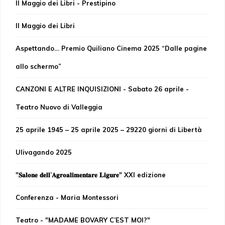
Il Maggio dei Libri - Prestipino
Il Maggio dei Libri
Aspettando… Premio Quiliano Cinema 2025 “Dalle pagine
allo schermo”
CANZONI E ALTRE INQUISIZIONI - Sabato 26 aprile -
Teatro Nuovo di Valleggia
25 aprile 1945 – 25 aprile 2025 – 29220 giorni di Libertà
Ulivagando 2025
"𝐒𝐚𝐥𝐨𝐧𝐞 𝐝𝐞𝐥𝐥’𝐀𝐠𝐫𝐨𝐚𝐥𝐢𝐦𝐞𝐧𝐭𝐚𝐫𝐞 𝐋𝐢𝐠𝐮𝐫𝐞" XXI edizione
Conferenza - Maria Montessori
Teatro - "MADAME BOVARY C’EST MOI?"