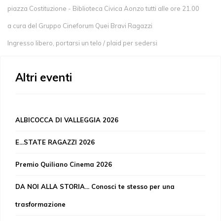
piazza Costituzione - Biblioteca Civica Aonzo tutti alle ore 21.00
a cura del Gruppo Cineforum Quei Bravi Ragazzi
Ingresso libero, portarsi un telo / plaid per sedersi
Altri eventi
ALBICOCCA DI VALLEGGIA 2026
E...STATE RAGAZZI 2026
Premio Quiliano Cinema 2026
DA NOI ALLA STORIA... Conosci te stesso per una
trasformazione