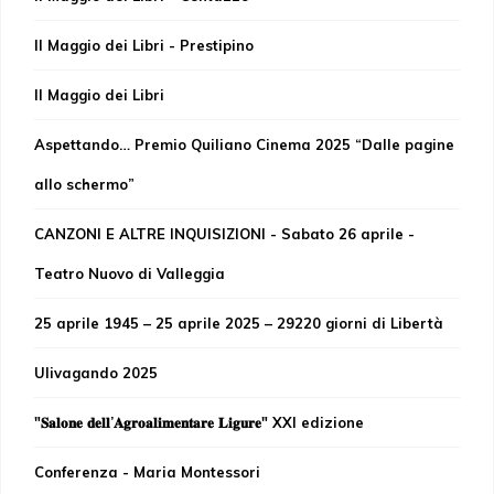
Il Maggio dei Libri - Prestipino
Il Maggio dei Libri
Aspettando… Premio Quiliano Cinema 2025 “Dalle pagine
allo schermo”
CANZONI E ALTRE INQUISIZIONI - Sabato 26 aprile -
Teatro Nuovo di Valleggia
25 aprile 1945 – 25 aprile 2025 – 29220 giorni di Libertà
Ulivagando 2025
"𝐒𝐚𝐥𝐨𝐧𝐞 𝐝𝐞𝐥𝐥’𝐀𝐠𝐫𝐨𝐚𝐥𝐢𝐦𝐞𝐧𝐭𝐚𝐫𝐞 𝐋𝐢𝐠𝐮𝐫𝐞" XXI edizione
Conferenza - Maria Montessori