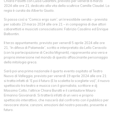
Chiara Pasetti con Luisa Galantini, previsto per venerdì 8 marzo
2024 alle ore 21, dedicato alla vita della scultrice Camille Claudel. La
regia è curata da Alberto Giusto.
Si passa così a “Comico ergo sum”, un’irresistibile serata – prevista
per sabato 23 marzo 2024 alle ore 21 – in compagnia di due attori
cabarettisti e musicisti conosciutissimi: Fabrizio Casalino ed Enrique
Balbontin.
Il terzo appuntamento, previsto per venerdì 5 aprile 2024 alle ore
21, “In difesa di Palamede”, scritto e interpretato da Lello Ceravolo
(con la partecipazione di Cecilia Mignanti), rappresenta una vera e
propria immersione nel mondo di questo affascinante personaggio
della mitologia greca.
Sarà poi una prima nazionale il quarto evento ospitato al Teatro
Nuovo di Valleggia, previsto per venerdì 19 aprile 2024 alle ore 21:
si tratta infatti di “E poi il futuro (E la scaletta la scegliete voi)”, il nuovo
spettacolo tra teatro e musica con il giornalista, scrittore e dj
Massimo Cotto, l’attrice Chiara Buratti e il cantautore Mauro
Ermanno Giovanardi. Si tratterà infatti di un vero e proprio
spettacolo interattivo, che nascerà dal confronto con il pubblico per
rievocare storie, canzoni, emozioni del nostro passato, presente e
futuro.