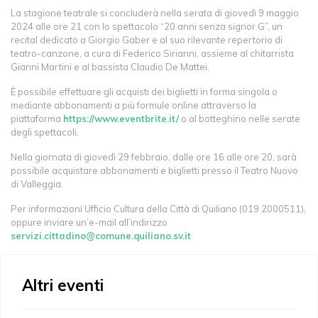
La stagione teatrale si concluderà nella serata di giovedì 9 maggio
2024 alle ore 21 con lo spettacolo “20 anni senza signor G”, un
recital dedicato a Giorgio Gaber e al suo rilevante repertorio di
teatro-canzone, a cura di Federico Sirianni, assieme al chitarrista
Gianni Martini e al bassista Claudio De Mattei.
È possibile effettuare gli acquisti dei biglietti in forma singola o
mediante abbonamenti a più formule online attraverso la
piattaforma
https://www.eventbrite.it/
o al botteghino nelle serate
degli spettacoli.
Nella giornata di giovedì 29 febbraio, dalle ore 16 alle ore 20, sarà
possibile acquistare abbonamenti e biglietti presso il Teatro Nuovo
di Valleggia.
Per informazioni Ufficio Cultura della Città di Quiliano (019 2000511),
oppure inviare un’e-mail all’indirizzo
servizi.cittadino@comune.quiliano.sv.it
Altri eventi