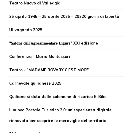
Teatro Nuovo di Valleggia
25 aprile 1945 – 25 aprile 2025 – 29220 giorni di Libertà
Ulivagando 2025
"𝐒𝐚𝐥𝐨𝐧𝐞 𝐝𝐞𝐥𝐥’𝐀𝐠𝐫𝐨𝐚𝐥𝐢𝐦𝐞𝐧𝐭𝐚𝐫𝐞 𝐋𝐢𝐠𝐮𝐫𝐞" XXI edizione
Conferenza - Maria Montessori
Teatro - "MADAME BOVARY C’EST MOI?"
Carnevale quilianese 2025
Quiliano si dota delle colonnine di ricarica E-Bike
Il nuovo Portale Turistico 2.0: un'esperienza digitale
rinnovata per scoprire le meraviglie del territorio