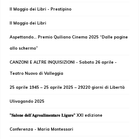
Il Maggio dei Libri - Prestipino
Il Maggio dei Libri
Aspettando… Premio Quiliano Cinema 2025 “Dalle pagine
allo schermo”
CANZONI E ALTRE INQUISIZIONI - Sabato 26 aprile -
Teatro Nuovo di Valleggia
25 aprile 1945 – 25 aprile 2025 – 29220 giorni di Libertà
Ulivagando 2025
"𝐒𝐚𝐥𝐨𝐧𝐞 𝐝𝐞𝐥𝐥’𝐀𝐠𝐫𝐨𝐚𝐥𝐢𝐦𝐞𝐧𝐭𝐚𝐫𝐞 𝐋𝐢𝐠𝐮𝐫𝐞" XXI edizione
Conferenza - Maria Montessori