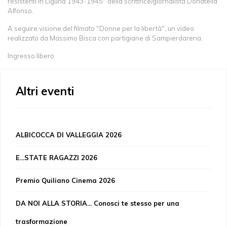
resistenti in Liguria 1943-1945" della scrittrice/giornalista Donatella
Alfonso.
A seguire visione del filmato "Donne per la libertà", un video
realizzato da Massimo Bisca con partigiane di Sampierdarena.
Ingresso libero
Altri eventi
ALBICOCCA DI VALLEGGIA 2026
E...STATE RAGAZZI 2026
Premio Quiliano Cinema 2026
DA NOI ALLA STORIA... Conosci te stesso per una
trasformazione