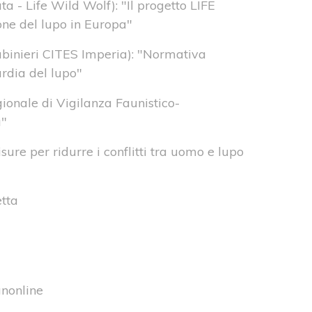
ta - Life Wild Wolf): "Il progetto LIFE
ne del lupo in Europa"
binieri CITES Imperia): "Normativa
rdia del lupo"
ionale di Vigilanza Faunistico-
a"
sure per ridurre i conflitti tra uomo e lupo
etta
anonline