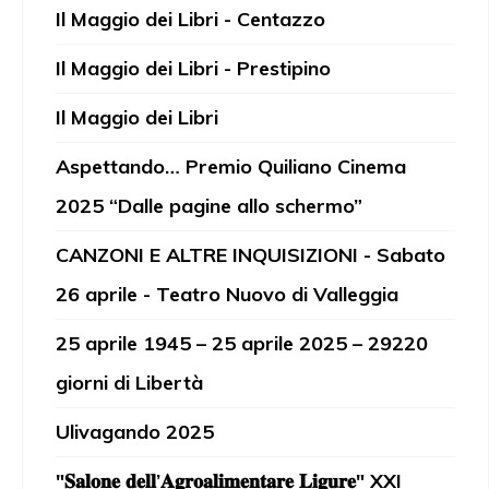
Il Maggio dei Libri - Centazzo
Il Maggio dei Libri - Prestipino
Il Maggio dei Libri
Aspettando… Premio Quiliano Cinema
2025 “Dalle pagine allo schermo”
CANZONI E ALTRE INQUISIZIONI - Sabato
26 aprile - Teatro Nuovo di Valleggia
25 aprile 1945 – 25 aprile 2025 – 29220
giorni di Libertà
Ulivagando 2025
"𝐒𝐚𝐥𝐨𝐧𝐞 𝐝𝐞𝐥𝐥’𝐀𝐠𝐫𝐨𝐚𝐥𝐢𝐦𝐞𝐧𝐭𝐚𝐫𝐞 𝐋𝐢𝐠𝐮𝐫𝐞" XXI