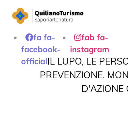
fa fa-
fab fa-
facebook-
instagram
IL LUPO, LE PERSO
official
PREVENZIONE, MON
D'AZIONE 