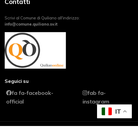
Contatti
Scrivi al Comune di Quiliano all'indirizzo:
info@comune.quiliano.sv.it
Seguici su
fa fa-facebook-
fab fa-
official
instagram
IT
© 2026 Quiliano Turismo. Progetto web realizzato da
Core