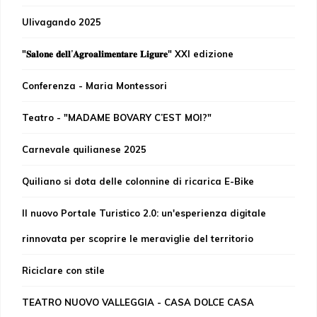
Ulivagando 2025
"𝐒𝐚𝐥𝐨𝐧𝐞 𝐝𝐞𝐥𝐥’𝐀𝐠𝐫𝐨𝐚𝐥𝐢𝐦𝐞𝐧𝐭𝐚𝐫𝐞 𝐋𝐢𝐠𝐮𝐫𝐞" XXI edizione
Conferenza - Maria Montessori
Teatro - "MADAME BOVARY C’EST MOI?"
Carnevale quilianese 2025
Quiliano si dota delle colonnine di ricarica E-Bike
Il nuovo Portale Turistico 2.0: un'esperienza digitale
rinnovata per scoprire le meraviglie del territorio
Riciclare con stile
TEATRO NUOVO VALLEGGIA - CASA DOLCE CASA