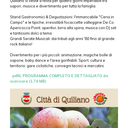
Quiliano si veste a festa per quattro giorni imperdibili tra
sapori, musica e divertimento per tutta la famiglia.
Stand Gastronomici & Degustazioni: l'immancabile "Cena in
Campo" e le tipiche, irresistibili focaccette valleggine De.Co.
Apericocca Point: aperitivi, birra alla spina, musica con DJ set
e tantissimi dolci a tema.
Grandi Serate Musicali: dai tributi agli anni '80 fino al grande
rock italiano!
Divertimento per i più piccoli: animazione, magiche bolle di
sapone, baby dance e l'area gonfiabili. Sport, cultura e
territorio: gare ciclistiche, convegni tecnici e mercatini.
pdf
IL PROGRAMMA COMPLETO E DETTAGLIATO da
scaricare (1.74 MB)