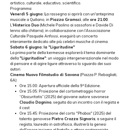
artistico, culturale, educativo, scientifico.
Programma:
Venerdì 5 giugno: L
a rassegna si aprirà con un'anteprima
musicale a Quiliano, in
Piazza Gramsci
, alle
ore 21.00
.
L'
Histerico Duo
(Michele Paolino ai sassofoni e Davide Di
Ienno alla chitarra), in collaborazione con l’Associazione
Culturale Pasquale Anfossi, eseguirà un concerto
interamente dedicato alle più celebri musiche d cinema.
Sabato 6 giugno: la "Liguritudine"
La prima parte della kermesse esplorerà il tema dominante
della
"Liguritudine"
: un viaggio intergenerazionale nel modo
di pensare e di agire ligure attraverso lo sguardo dei suoi
autori.
Cinema Nuovo Filmstudio di Savona
(Piazza P. Rebagliati,
6A):
Ore 15.00: Apertura ufficiale della 9ª Edizione.
Ore 15.05: Proiezione del cortometraggio horror
“
Obscuritatis”
(2025) del giovane autore savonese
Claudio Dagnino
, seguita da un incontro con il regista e
il cast
Ore 15.45: Proiezione del corto
"Phobos"
(2025) del
talento genovese
Pietro Crozza Signoris
; a seguire il
regista, laureato in astrofisica, illustrerà la genesi
dell'opera insieme al fratello e attore protagonista