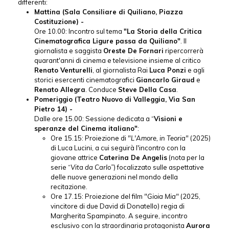
differenti:
Mattina (Sala Consiliare di Quiliano, Piazza
Costituzione) -
Ore 10.00: Incontro sul tema
"La Storia della Critica
Cinematografica Ligure passa da Quiliano"
. Il
giornalista e saggista
Oreste De Fornari
ripercorrerà
quarant'anni di cinema e televisione insieme al critico
Renato Venturelli
, al giornalista Rai
Luca Ponzi
e agli
storici esercenti cinematografici
Giancarlo Giraud
e
Renato Allegra
. Conduce
Steve Della Casa
.
Pomeriggio (Teatro Nuovo di Valleggia, Via San
Pietro 14) -
Dalle ore 15.00: Sessione dedicata a “
Visioni e
speranze del Cinema italiano"
:
Ore 15.15: Proiezione di
"L'Amore, in Teoria"
(2025)
di Luca Lucini, a cui seguirà l'incontro con la
giovane attrice
Caterina De Angelis
(nota per la
serie “
Vita da Carlo”
) focalizzato sulle aspettative
delle nuove generazioni nel mondo della
recitazione.
Ore 17.15: Proiezione del film
"Gioia Mia"
(2025,
vincitore di due David di Donatello) regia di
Margherita Spampinato. A seguire, incontro
esclusivo con la straordinaria protagonista
Aurora