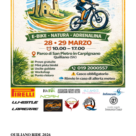
𝐐𝐔𝐈𝐋𝐈𝐀𝐍𝐎 𝐑𝐈𝐃𝐄 𝟐𝟎𝟐𝟔