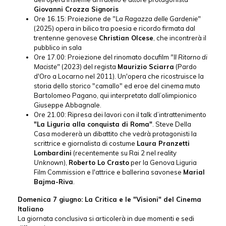
Giovanni Crozza Signoris
Ore 16.15: Proiezione de
"La Ragazza delle Gardenie"
(2025) opera in bilico tra poesia e ricordo firmata dal
trentenne genovese
Christian Olcese
, che incontrerà il
pubblico in sala
Ore 17.00: Proiezione del rinomato docufilm
"Il Ritorno di
Maciste"
(2023) del regista
Maurizio Sciarra
(Pardo
d'Oro a Locarno nel 2011). Un'opera che ricostruisce la
storia dello storico "camallo" ed eroe del cinema muto
Bartolomeo Pagano, qui interpretato dall’olimpionico
Giuseppe Abbagnale.
Ore 21.00: Ripresa dei lavori con il talk d’intrattenimento
"La Liguria alla conquista di Roma"
. Steve Della
Casa modererà un dibattito che vedrà protagonisti la
scrittrice e giornalista di costume
Laura Pranzetti
Lombardini
(recentemente su Rai 2 nel reality
Unknown
),
Roberto Lo Crasto
per la Genova Liguria
Film Commission e l'attrice e ballerina savonese
Marial
Bajma-Riva
.
Domenica 7 giugno: La Critica e le "Visioni" del Cinema
Italiano
La giornata conclusiva si articolerà in due momenti e sedi