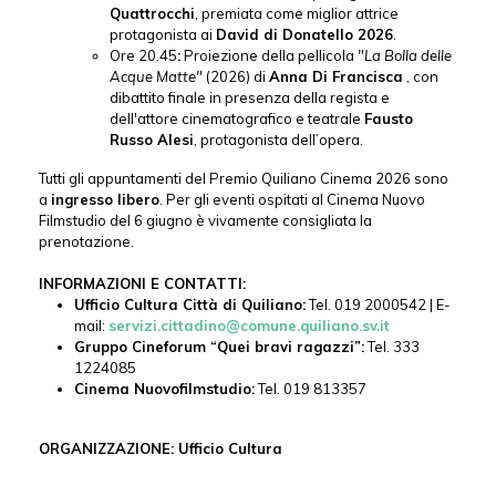
Quattrocchi
, premiata come miglior attrice
protagonista ai
David di Donatello 2026
.
Ore 20.45
:
Proiezione della pellicola
"La Bolla delle
Acque Matte"
(2026) di
Anna Di Francisca
, con
dibattito finale in presenza della regista e
dell'attore cinematografico e teatrale
Fausto
Russo Alesi
, protagonista dell’opera.
Tutti gli appuntamenti del Premio Quiliano Cinema 2026 sono
a
ingresso libero
. Per gli eventi ospitati al Cinema Nuovo
Filmstudio del 6 giugno è vivamente consigliata la
prenotazione.
INFORMAZIONI E CONTATTI:
Ufficio Cultura Città di Quiliano:
Tel. 019 2000542 | E-
mail:
servizi.cittadino@comune.quiliano.sv.it
Gruppo Cineforum “Quei bravi ragazzi”:
Tel. 333
1224085
Cinema Nuovofilmstudio:
Tel. 019 813357
ORGANIZZAZIONE: Ufficio Cultura