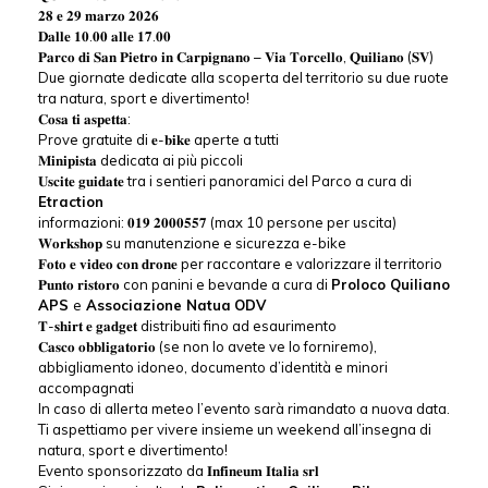
𝟐𝟖 𝐞 𝟐𝟗 𝐦𝐚𝐫𝐳𝐨 𝟐𝟎𝟐𝟔
𝐃𝐚𝐥𝐥𝐞 𝟏𝟎.𝟎𝟎 𝐚𝐥𝐥𝐞 𝟏𝟕.𝟎𝟎
𝐏𝐚𝐫𝐜𝐨 𝐝𝐢 𝐒𝐚𝐧 𝐏𝐢𝐞𝐭𝐫𝐨 𝐢𝐧 𝐂𝐚𝐫𝐩𝐢𝐠𝐧𝐚𝐧𝐨 – 𝐕𝐢𝐚 𝐓𝐨𝐫𝐜𝐞𝐥𝐥𝐨, 𝐐𝐮𝐢𝐥𝐢𝐚𝐧𝐨 (𝐒𝐕)
Due giornate dedicate alla scoperta del territorio su due ruote
tra natura, sport e divertimento!
𝐂𝐨𝐬𝐚 𝐭𝐢 𝐚𝐬𝐩𝐞𝐭𝐭𝐚:
Prove gratuite di 𝐞-𝐛𝐢𝐤𝐞 aperte a tutti
𝐌𝐢𝐧𝐢𝐩𝐢𝐬𝐭𝐚 dedicata ai più piccoli
𝐔𝐬𝐜𝐢𝐭𝐞 𝐠𝐮𝐢𝐝𝐚𝐭𝐞 tra i sentieri panoramici del Parco a cura di
Etraction
informazioni: 𝟎𝟏𝟗 𝟐𝟎𝟎𝟎𝟓𝟓𝟕 (max 10 persone per uscita)
𝐖𝐨𝐫𝐤𝐬𝐡𝐨𝐩 su manutenzione e sicurezza e-bike
𝐅𝐨𝐭𝐨 𝐞 𝐯𝐢𝐝𝐞𝐨 𝐜𝐨𝐧 𝐝𝐫𝐨𝐧𝐞 per raccontare e valorizzare il territorio
𝐏𝐮𝐧𝐭𝐨 𝐫𝐢𝐬𝐭𝐨𝐫𝐨 con panini e bevande a cura di
Proloco Quiliano
APS
e
Associazione Natua
ODV
𝐓-𝐬𝐡𝐢𝐫𝐭 𝐞 𝐠𝐚𝐝𝐠𝐞𝐭 distribuiti fino ad esaurimento
𝐂𝐚𝐬𝐜𝐨 𝐨𝐛𝐛𝐥𝐢𝐠𝐚𝐭𝐨𝐫𝐢𝐨 (se non lo avete ve lo forniremo),
abbigliamento idoneo, documento d’identità e minori
accompagnati
In caso di allerta meteo l’evento sarà rimandato a nuova data.
Ti aspettiamo per vivere insieme un weekend all’insegna di
natura, sport e divertimento!
Evento sponsorizzato da 𝐈𝐧𝐟𝐢𝐧𝐞𝐮𝐦 𝐈𝐭𝐚𝐥𝐢𝐚 𝐬𝐫𝐥