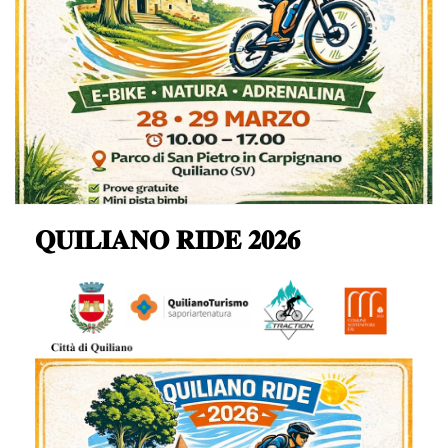
𝐐𝐔𝐈𝐋𝐈𝐀𝐍𝐎 𝐑𝐈𝐃𝐄 𝟐𝟎𝟐𝟔